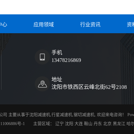
中心
应用领域
行业资讯
资
手机
13478216869
地址
沈阳市铁西区云峰北街62号2108
有限公司 主要从事于
沈阳减速机
,
行星减速机
,
锯切减速机
, 欢迎来电咨询！ Pow
11006886号-1
主营区域：
辽宁
沈阳
大连
鞍山
丹东
北京
黑龙江
哈